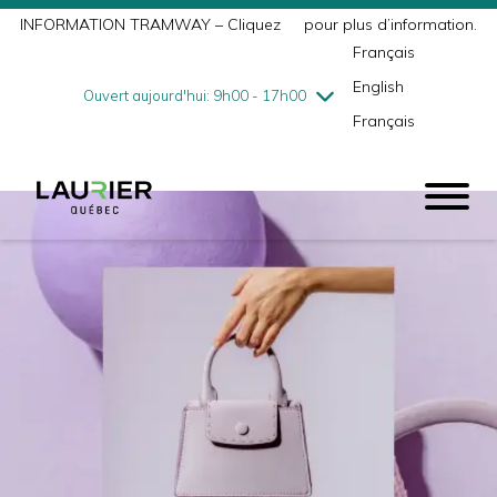
INFORMATION TRAMWAY – Cliquez
ici
pour plus d’information.
mercredi
7/29
10h00 - 18h00
Français
jeudi
7/30
10h00 - 21h00
English
vendredi
7/31
10h00 - 21h00
Ouvert aujourd'hui: 9h00 - 17h00
Français
samedi
8/1
9h00 - 17h00
dimanche
8/2
10h00 - 17h00