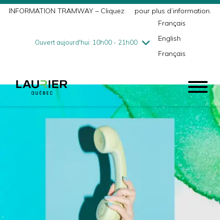
INFORMATION TRAMWAY – Cliquez
ici
pour plus d’information.
mercredi
7/29
10h00 - 18h00
Français
jeudi
7/30
10h00 - 21h00
English
vendredi
7/31
10h00 - 21h00
Ouvert aujourd'hui: 10h00 - 21h00
Français
samedi
8/1
9h00 - 17h00
dimanche
8/2
10h00 - 17h00