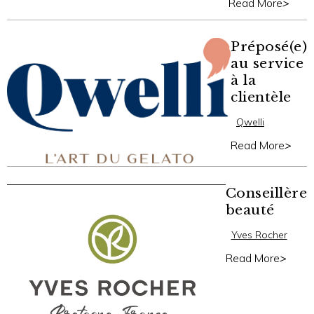
Read More
>
Préposé(e)
au service
à la
clientèle
Qwelli
Read More
>
Conseillère
beauté
Yves Rocher
Read More
>