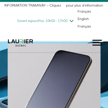
INFORMATION TRAMWAY – Cliquez
ici
pour plus d’information.
mercredi
7/29
10h00 - 18h00
Français
jeudi
7/30
10h00 - 21h00
English
vendredi
7/31
10h00 - 21h00
Ouvert aujourd'hui: 10h00 - 17h00
Français
samedi
8/1
9h00 - 17h00
dimanche
8/2
10h00 - 17h00