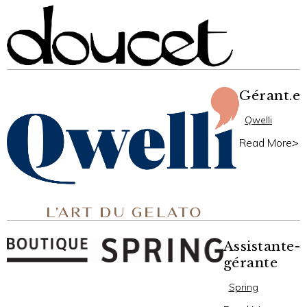
Gérant.e
Qwelli
Read More
>
Assistante-
gérante
Spring