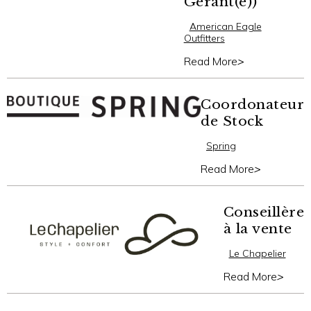
Gérant(e))
American Eagle
Outfitters
Read More
>
Coordonateur
de Stock
Spring
Read More
>
Conseillère
à la vente
Le Chapelier
Read More
>