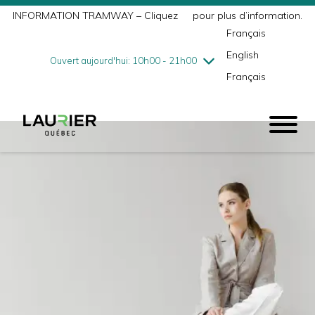
INFORMATION TRAMWAY – Cliquez
ici
pour plus d’information.
mercredi
8/5
10h00 - 18h00
Français
jeudi
8/6
10h00 - 21h00
English
vendredi
8/7
10h00 - 21h00
Ouvert aujourd'hui: 10h00 - 21h00
Français
samedi
8/8
9h00 - 17h00
dimanche
8/9
10h00 - 17h00