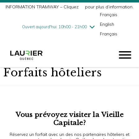
INFORMATION TRAMWAY – Cliquez
ici
pour plus d’information.
mercredi
8/5
10h00 - 18h00
Français
jeudi
8/6
10h00 - 21h00
English
vendredi
8/7
10h00 - 21h00
Ouvert aujourd'hui: 10h00 - 21h00
Français
samedi
8/8
9h00 - 17h00
dimanche
8/9
10h00 - 17h00
Forfaits hôteliers
Vous prévoyez visiter la Vieille
Capitale?
Réservez un forfait avec un des nos partenaires hôteliers et