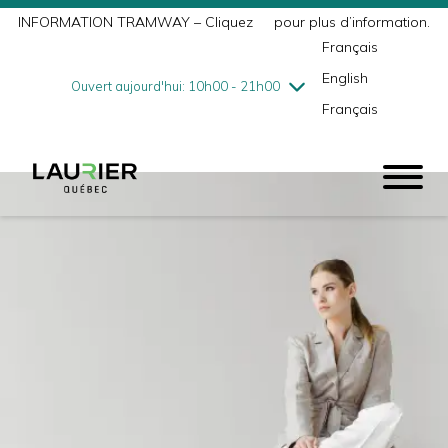
INFORMATION TRAMWAY – Cliquez
ici
pour plus d’information.
mercredi
8/5
10h00 - 18h00
Français
jeudi
8/6
10h00 - 21h00
English
vendredi
8/7
10h00 - 21h00
Ouvert aujourd'hui: 10h00 - 21h00
Français
samedi
8/8
9h00 - 17h00
dimanche
8/9
10h00 - 17h00