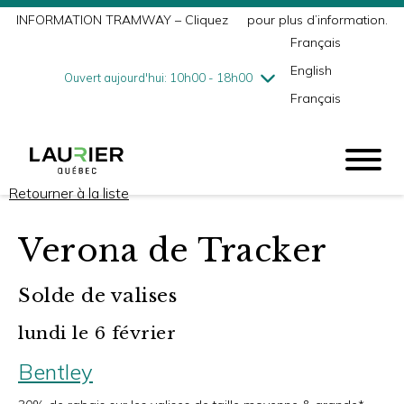
INFORMATION TRAMWAY – Cliquez
ici
pour plus d’information.
mercredi
8/5
10h00 - 18h00
Français
jeudi
8/6
10h00 - 21h00
English
vendredi
8/7
10h00 - 21h00
Ouvert aujourd'hui: 10h00 - 18h00
Français
samedi
8/8
9h00 - 17h00
dimanche
8/9
10h00 - 17h00
Retourner à la liste
Verona de Tracker
Solde de valises
lundi le 6 février
Bentley