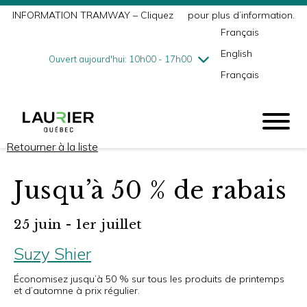
INFORMATION TRAMWAY – Cliquez
ici
pour plus d’information.
mercredi
7/29
10h00 - 18h00
Français
jeudi
7/30
10h00 - 21h00
English
vendredi
7/31
10h00 - 21h00
Ouvert aujourd'hui: 10h00 - 17h00
Français
samedi
8/1
9h00 - 17h00
dimanche
8/2
10h00 - 17h00
Retourner à la liste
Jusqu’à 50 % de rabais
25 juin - 1er juillet
Suzy Shier
Économisez jusqu’à 50 % sur tous les produits de printemps
et d’automne à prix régulier.