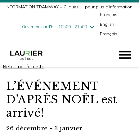
INFORMATION TRAMWAY – Cliquez
ici
pour plus d’information.
mercredi
8/5
10h00 - 18h00
Français
jeudi
8/6
10h00 - 21h00
English
vendredi
8/7
10h00 - 21h00
Ouvert aujourd'hui: 10h00 - 21h00
Français
samedi
8/8
9h00 - 17h00
dimanche
8/9
10h00 - 17h00
Retourner à la liste
L’ÉVÉNEMENT
D’APRÈS NOÊL est
arrivé!
26 décembre - 3 janvier