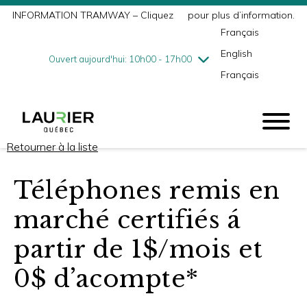
INFORMATION TRAMWAY – Cliquez
ici
pour plus d’information.
mercredi
7/29
10h00 - 18h00
Français
jeudi
7/30
10h00 - 21h00
English
vendredi
7/31
10h00 - 21h00
Ouvert aujourd'hui: 10h00 - 17h00
Français
samedi
8/1
9h00 - 17h00
dimanche
8/2
10h00 - 17h00
Retourner à la liste
Téléphones remis en
marché certifiés á
partir de 1$/mois et
0$ d’acompte*