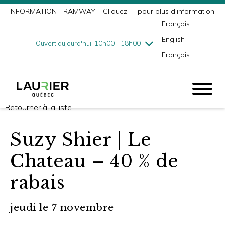
INFORMATION TRAMWAY – Cliquez
ici
pour plus d’information.
mercredi
8/5
10h00 - 18h00
Français
jeudi
8/6
10h00 - 21h00
English
vendredi
8/7
10h00 - 21h00
Ouvert aujourd'hui: 10h00 - 18h00
Français
samedi
8/8
9h00 - 17h00
dimanche
8/9
10h00 - 17h00
Retourner à la liste
Suzy Shier | Le
Chateau – 40 % de
rabais
jeudi le 7 novembre