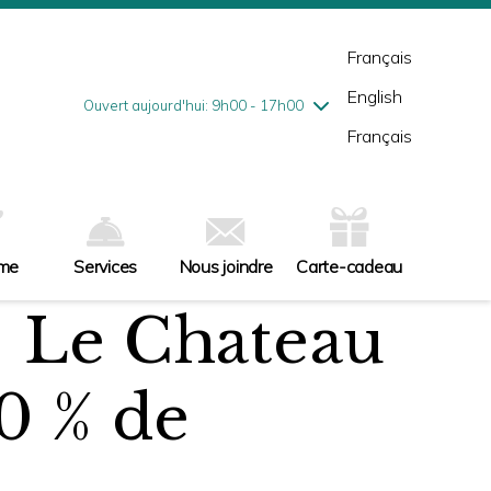
mardi
7/28
10h00 - 18h00
mercredi
7/29
10h00 - 18h00
Français
jeudi
7/30
10h00 - 21h00
English
vendredi
7/31
10h00 - 21h00
Ouvert aujourd'hui: 9h00 - 17h00
samedi
8/1
9h00 - 17h00
Français
dimanche
8/2
10h00 - 17h00
sme
Services
Nous joindre
Carte-cadeau
| Le Chateau
0 % de