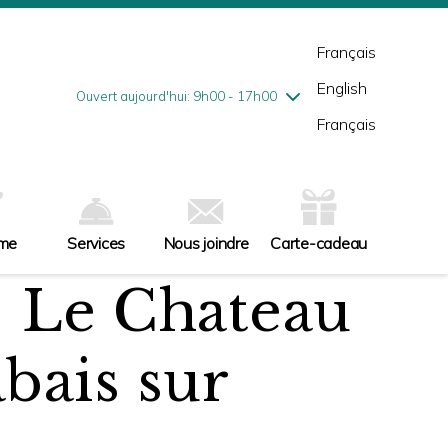
mardi
7/28
10h00 - 18h00
mercredi
7/29
10h00 - 18h00
Français
jeudi
7/30
10h00 - 21h00
English
vendredi
7/31
10h00 - 21h00
Ouvert aujourd'hui: 9h00 - 17h00
samedi
8/1
9h00 - 17h00
Français
dimanche
8/2
10h00 - 17h00
sme
Services
Nous joindre
Carte-cadeau
| Le Chateau
abais sur