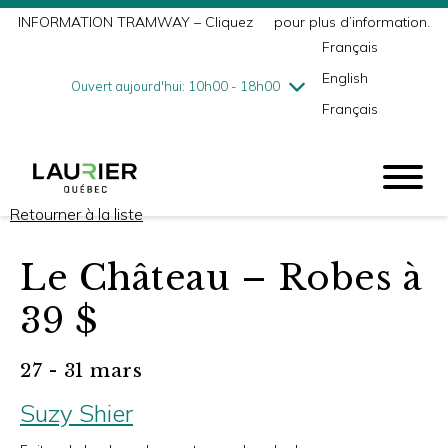
INFORMATION TRAMWAY – Cliquez
ici
pour plus d’information.
mercredi
8/5
10h00 - 18h00
Français
jeudi
8/6
10h00 - 21h00
English
vendredi
8/7
10h00 - 21h00
Ouvert aujourd'hui: 10h00 - 18h00
Français
samedi
8/8
9h00 - 17h00
dimanche
8/9
10h00 - 17h00
Retourner à la liste
Le Château – Robes à
39 $
27 - 31 mars
Suzy Shier