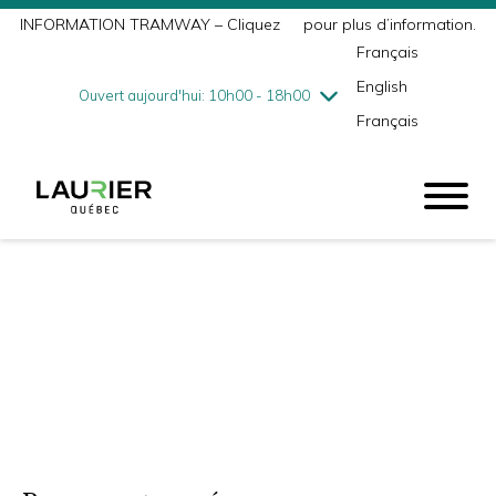
INFORMATION TRAMWAY – Cliquez
ici
pour plus d’information.
mercredi
8/5
10h00 - 18h00
Français
jeudi
8/6
10h00 - 21h00
English
vendredi
8/7
10h00 - 21h00
Ouvert aujourd'hui: 10h00 - 18h00
Français
samedi
8/8
9h00 - 17h00
dimanche
8/9
10h00 - 17h00