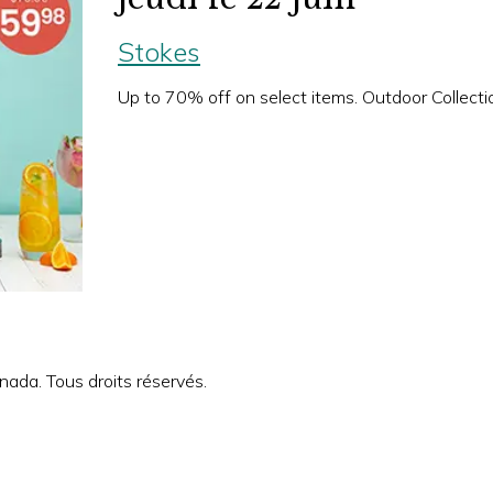
Stokes
Up to 70% off on select items. Outdoor Collecti
ada. Tous droits réservés.