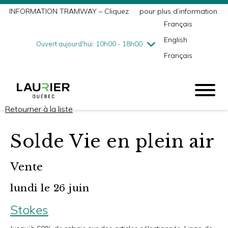
INFORMATION TRAMWAY – Cliquez
ici
pour plus d’information.
mercredi
8/5
10h00 - 18h00
Français
jeudi
8/6
10h00 - 21h00
English
vendredi
8/7
10h00 - 21h00
Ouvert aujourd'hui: 10h00 - 18h00
Français
samedi
8/8
9h00 - 17h00
dimanche
8/9
10h00 - 17h00
Retourner à la liste
Solde Vie en plein air
Vente
lundi le 26 juin
Stokes