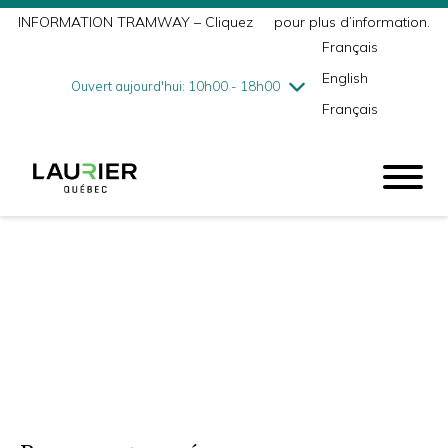
INFORMATION TRAMWAY – Cliquez
ici
pour plus d’information.
mercredi
8/5
10h00 - 18h00
Français
jeudi
8/6
10h00 - 21h00
English
vendredi
8/7
10h00 - 21h00
Ouvert aujourd'hui: 10h00 - 18h00
Français
samedi
8/8
9h00 - 17h00
dimanche
8/9
10h00 - 17h00