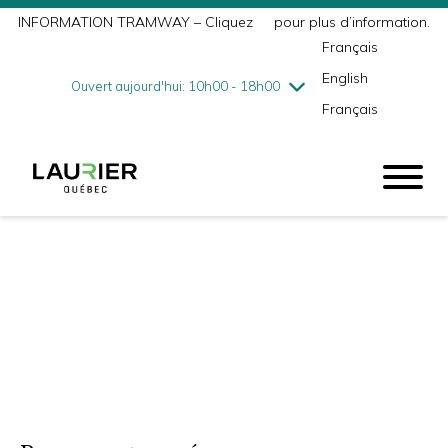
INFORMATION TRAMWAY – Cliquez
ici
pour plus d’information.
mercredi
8/5
10h00 - 18h00
Français
jeudi
8/6
10h00 - 21h00
English
vendredi
8/7
10h00 - 21h00
Ouvert aujourd'hui: 10h00 - 18h00
Français
samedi
8/8
9h00 - 17h00
dimanche
8/9
10h00 - 17h00