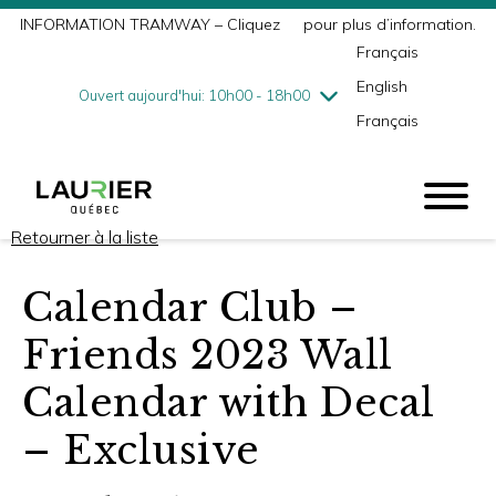
INFORMATION TRAMWAY – Cliquez
ici
pour plus d’information.
mercredi
8/5
10h00 - 18h00
Français
jeudi
8/6
10h00 - 21h00
English
vendredi
8/7
10h00 - 21h00
Ouvert aujourd'hui: 10h00 - 18h00
Français
samedi
8/8
9h00 - 17h00
dimanche
8/9
10h00 - 17h00
Retourner à la liste
Calendar Club –
Friends 2023 Wall
Calendar with Decal
– Exclusive