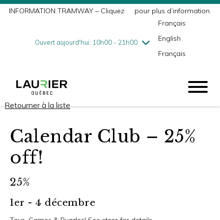
INFORMATION TRAMWAY – Cliquez
ici
pour plus d’information.
mercredi
8/5
10h00 - 18h00
Français
jeudi
8/6
10h00 - 21h00
English
vendredi
8/7
10h00 - 21h00
Ouvert aujourd'hui: 10h00 - 21h00
Français
samedi
8/8
9h00 - 17h00
dimanche
8/9
10h00 - 17h00
Retourner à la liste
Calendar Club – 25%
off!
25%
1er - 4 décembre