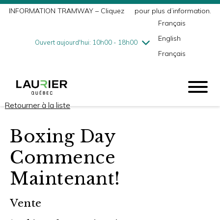
INFORMATION TRAMWAY – Cliquez
ici
pour plus d’information.
mercredi
8/5
10h00 - 18h00
Français
jeudi
8/6
10h00 - 21h00
English
vendredi
8/7
10h00 - 21h00
Ouvert aujourd'hui: 10h00 - 18h00
Français
samedi
8/8
9h00 - 17h00
dimanche
8/9
10h00 - 17h00
Retourner à la liste
Boxing Day
Commence
Maintenant!
Vente