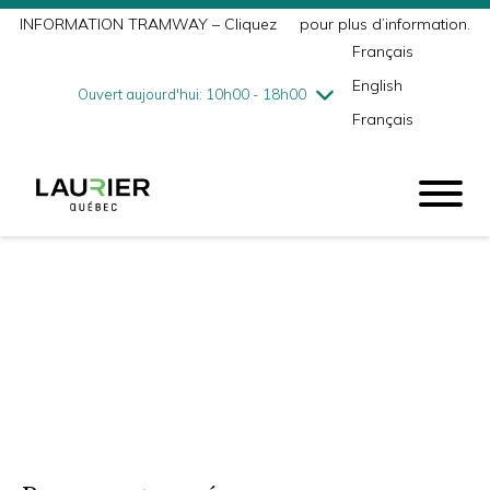
INFORMATION TRAMWAY – Cliquez
ici
pour plus d’information.
mercredi
8/5
10h00 - 18h00
Français
jeudi
8/6
10h00 - 21h00
English
vendredi
8/7
10h00 - 21h00
Ouvert aujourd'hui: 10h00 - 18h00
Français
samedi
8/8
9h00 - 17h00
dimanche
8/9
10h00 - 17h00