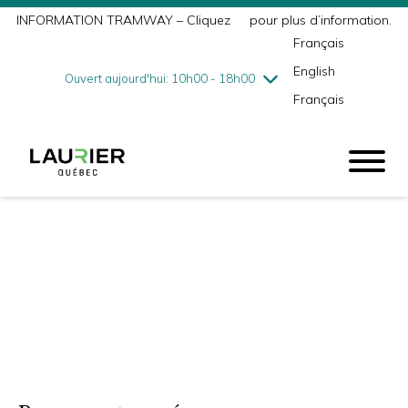
INFORMATION TRAMWAY – Cliquez
ici
pour plus d’information.
mercredi
8/5
10h00 - 18h00
Français
jeudi
8/6
10h00 - 21h00
English
vendredi
8/7
10h00 - 21h00
Ouvert aujourd'hui: 10h00 - 18h00
Français
samedi
8/8
9h00 - 17h00
dimanche
8/9
10h00 - 17h00