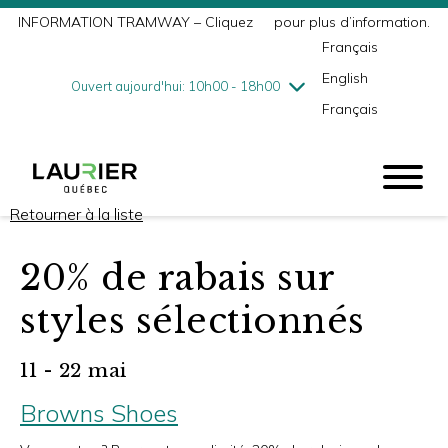
INFORMATION TRAMWAY – Cliquez
ici
pour plus d’information.
mercredi
8/5
10h00 - 18h00
Français
jeudi
8/6
10h00 - 21h00
English
vendredi
8/7
10h00 - 21h00
Ouvert aujourd'hui: 10h00 - 18h00
Français
samedi
8/8
9h00 - 17h00
dimanche
8/9
10h00 - 17h00
Retourner à la liste
20% de rabais sur
styles sélectionnés
11 - 22 mai
Browns Shoes