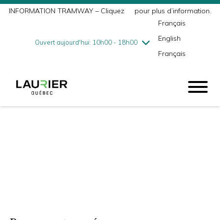
INFORMATION TRAMWAY – Cliquez
ici
pour plus d’information.
mercredi
8/5
10h00 - 18h00
Français
jeudi
8/6
10h00 - 21h00
English
vendredi
8/7
10h00 - 21h00
Ouvert aujourd'hui: 10h00 - 18h00
Français
samedi
8/8
9h00 - 17h00
dimanche
8/9
10h00 - 17h00