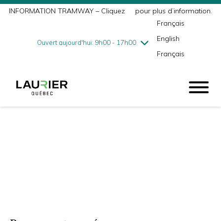
INFORMATION TRAMWAY – Cliquez
ici
pour plus d’information.
mercredi
8/5
10h00 - 18h00
Français
jeudi
8/6
10h00 - 21h00
English
vendredi
8/7
10h00 - 21h00
Ouvert aujourd'hui: 9h00 - 17h00
Français
samedi
8/8
9h00 - 17h00
dimanche
8/9
10h00 - 17h00