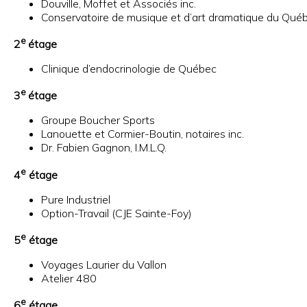
Douville, Moffet et Associés inc.
Conservatoire de musique et d’art dramatique du Qué
e
2
étage
Clinique d’endocrinologie de Québec
e
3
étage
Groupe Boucher Sports
Lanouette et Cormier-Boutin, notaires inc.
Dr. Fabien Gagnon, I.M.L.Q.
e
4
étage
Pure Industriel
Option-Travail (CJE Sainte-Foy)
e
5
étage
Voyages Laurier du Vallon
Atelier 480
e
6
étage