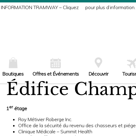
INFORMATION TRAMWAY – Cliquez
ici
pour plus d’information.
Boutiques
Offres et Événements
Découvrir
Touri
Édifice Champ
er
1
étage
Roy Métivier Roberge Inc.
Office de la sécurité du revenu des chasseurs et piégeu
Clinique Médicale – Summit Health