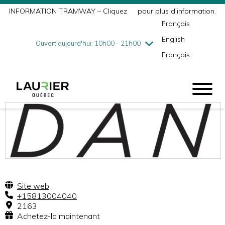
INFORMATION TRAMWAY – Cliquez
ici
pour plus d’information.
mercredi
8/5
10h00 - 18h00
Français
jeudi
8/6
10h00 - 21h00
English
vendredi
8/7
10h00 - 21h00
Ouvert aujourd'hui: 10h00 - 21h00
Français
samedi
8/8
9h00 - 17h00
dimanche
8/9
10h00 - 17h00
Site web
+15813004040
2163
Achetez-la maintenant