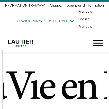
INFORMATION TRAMWAY – Cliquez
ici
pour plus d’information.
mercredi
7/29
10h00 - 18h00
Français
jeudi
7/30
10h00 - 21h00
English
vendredi
7/31
10h00 - 21h00
Ouvert aujourd'hui: 10h00 - 17h00
Français
samedi
8/1
9h00 - 17h00
dimanche
8/2
10h00 - 17h00