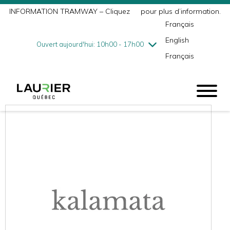
INFORMATION TRAMWAY – Cliquez
ici
pour plus d’information.
mercredi
7/29
10h00 - 18h00
Français
jeudi
7/30
10h00 - 21h00
English
vendredi
7/31
10h00 - 21h00
Ouvert aujourd'hui: 10h00 - 17h00
Français
samedi
8/1
9h00 - 17h00
dimanche
8/2
10h00 - 17h00