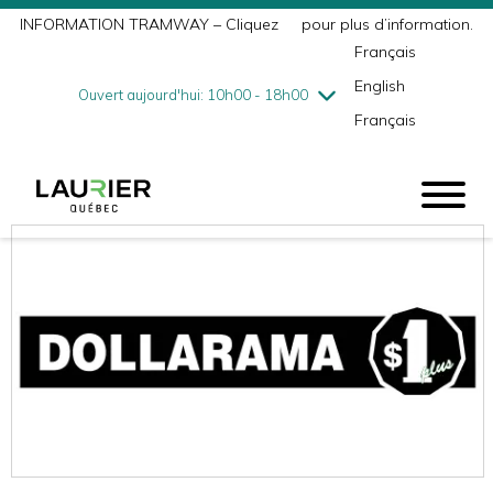
INFORMATION TRAMWAY – Cliquez
ici
pour plus d’information.
mercredi
8/5
10h00 - 18h00
Français
jeudi
8/6
10h00 - 21h00
English
vendredi
8/7
10h00 - 21h00
Ouvert aujourd'hui: 10h00 - 18h00
Français
samedi
8/8
9h00 - 17h00
dimanche
8/9
10h00 - 17h00