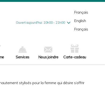
mardi
8/4
10h00 - 18h00
mercredi
8/5
10h00 - 18h00
Français
jeudi
8/6
10h00 - 21h00
English
vendredi
8/7
10h00 - 21h00
Ouvert aujourd'hui: 10h00 - 21h00
samedi
8/8
9h00 - 17h00
Français
dimanche
8/9
10h00 - 17h00
sme
Services
Nous joindre
Carte-cadeau
utement stylisés pour la femme qui désire s’offrir