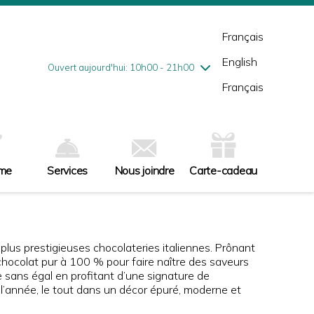
mardi
7/28
10h00 - 18h00
mercredi
7/29
10h00 - 18h00
Français
jeudi
7/30
10h00 - 21h00
English
vendredi
7/31
10h00 - 21h00
Ouvert aujourd'hui: 10h00 - 21h00
samedi
8/1
9h00 - 17h00
Français
dimanche
8/2
10h00 - 17h00
sme
Services
Nous joindre
Carte-cadeau
plus prestigieuses chocolateries italiennes. Prônant
 chocolat pur à 100 % pour faire naître des saveurs
 sans égal en profitant d’une signature de
à l’année, le tout dans un décor épuré, moderne et