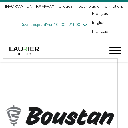
INFORMATION TRAMWAY – Cliquez
ici
pour plus d’information.
mercredi
7/29
10h00 - 18h00
Français
jeudi
7/30
10h00 - 21h00
English
vendredi
7/31
10h00 - 21h00
Ouvert aujourd'hui: 10h00 - 21h00
Français
samedi
8/1
9h00 - 17h00
dimanche
8/2
10h00 - 17h00