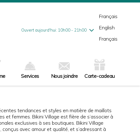
mardi
8/4
10h00 - 18h00
mercredi
8/5
10h00 - 18h00
Français
jeudi
8/6
10h00 - 21h00
English
vendredi
8/7
10h00 - 21h00
Ouvert aujourd'hui: 10h00 - 21h00
samedi
8/8
9h00 - 17h00
Français
dimanche
8/9
10h00 - 17h00
sme
Services
Nous joindre
Carte-cadeau
 récentes tendances et styles en matière de maillots
et femmes. Bikini Village est fière de s’associer à
nales exclusives à ses boutiques. Bikini Village
s, conçus avec amour et qualité, et s’adressant à