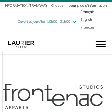
INFORMATION TRAMWAY – Cliquez
ici
pour plus d’information.
mercredi
8/5
10h00 - 18h00
Français
jeudi
8/6
10h00 - 21h00
English
vendredi
8/7
10h00 - 21h00
Ouvert aujourd'hui: 10h00 - 21h00
Français
samedi
8/8
9h00 - 17h00
dimanche
8/9
10h00 - 17h00