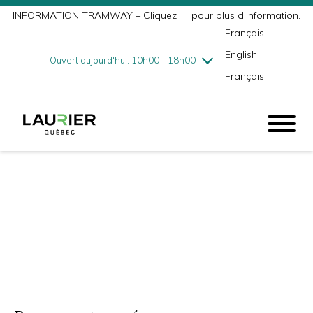
INFORMATION TRAMWAY – Cliquez
ici
pour plus d’information.
mercredi
8/5
10h00 - 18h00
Français
jeudi
8/6
10h00 - 21h00
English
vendredi
8/7
10h00 - 21h00
Ouvert aujourd'hui: 10h00 - 18h00
Français
samedi
8/8
9h00 - 17h00
dimanche
8/9
10h00 - 17h00